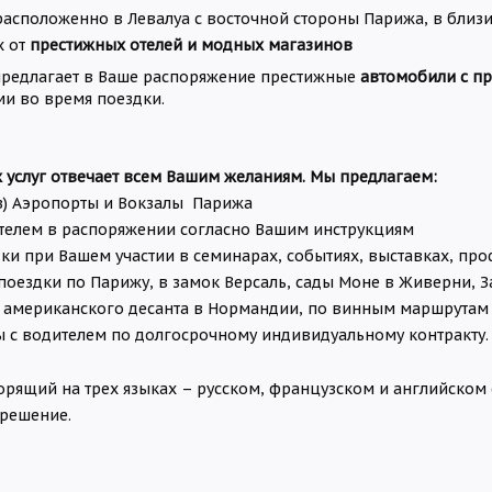
асположенно в Лeвалуа с восточной стороны Парижа, в близи
х от
престижных отелей и модных магазинов
редлагает в Ваше распоряжение престижные
автомобили с п
и во время поездки.
 услуг отвечает всем Вашим желаниям. Мы предлагаем:
з) Аэропорты и Вокзалы Парижа
телем в распоряжении согласно Вашим инструкциям
ки при Вашем участии в семинарах, событиях, выставках, пр
поездки по Парижу, в замок Версаль, сады Моне в Живерни, З
 американского десанта в Нормандии, по винным маршрутам 
 с водителем по долгосрочному индивидуальному контракту.
орящий на трех языках – русском, французском и английском
 решение.